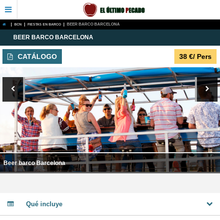
|
BCN
|
FIESTAS EN BARCO
|
BEER BARCO BARCELONA
BEER BARCO BARCELONA
CATÁLOGO
38
€
/ Pers
Beer barco Barcelona
Qué incluye