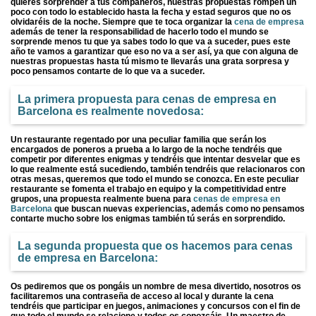
quieres sorprender a tus compañeros, nuestras propuestas rompen un
poco con todo lo establecido hasta la fecha y estad seguros que no os
olvidaréis de la noche. Siempre que te toca organizar la
cena de empresa
además de tener la responsabilidad de hacerlo todo el mundo se
sorprende menos tu que ya sabes todo lo que va a suceder, pues este
año te vamos a garantizar que eso no va a ser así, ya que con alguna de
nuestras propuestas hasta tú mismo te llevarás una grata sorpresa y
poco pensamos contarte de lo que va a suceder.
La primera propuesta para cenas de empresa en
Barcelona es realmente novedosa:
Un restaurante regentado por una peculiar familia que serán los
encargados de poneros a prueba a lo largo de la noche tendréis que
competir por diferentes enigmas y tendréis que intentar desvelar que es
lo que realmente está sucediendo, también tendréis que relacionaros con
otras mesas, queremos que todo el mundo se conozca. En este peculiar
restaurante se fomenta el trabajo en equipo y la competitividad entre
grupos, una propuesta realmente buena para
cenas de empresa en
Barcelona
que buscan nuevas experiencias, además como no pensamos
contarte mucho sobre los enigmas también tú serás en sorprendido.
La segunda propuesta que os hacemos para cenas
de empresa en Barcelona:
Os pediremos que os pongáis un nombre de mesa divertido, nosotros os
facilitaremos una contraseña de acceso al local y durante la cena
tendréis que participar en juegos, animaciones y concursos con el fin de
que todo el mundo se relacione y todos os conozcáis. Un maestro de