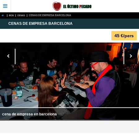
|
BCN
|
CENAS
|
CENAS DE EMPRESA BARCELONA
CENAS DE EMPRESA BARCELONA
45
€
/pers
cena de empresa en barcelona