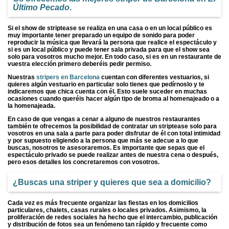
Último Pecado
.
Si el show de striptease se realiza en una casa o en un local público es
muy importante tener preparado un equipo de sonido para poder
reproducir la música que llevará la persona que realice el espectáculo y
si es un local público y puede tener sala privada para que el show sea
solo para vosotros mucho mejor. En todo caso, si es en un restaurante de
vuestra elección primero deberéis pedir permiso.
Nuestras
stripers en Barcelona
cuentan con diferentes vestuarios, si
quieres algún vestuario en particular solo tienes que pedírnoslo y te
indicaremos que chica cuenta con él. Esto suele suceder en muchas
ocasiones cuando queréis hacer algún tipo de broma al homenajeado o a
la homenajeada.
En caso de que vengas a cenar a alguno de nuestros restaurantes
también te ofrecemos la posibilidad de contratar un striptease solo para
vosotros en una sala a parte para poder disfrutar de él con total intimidad
y por supuesto eligiendo a la persona que más se adecue a lo que
buscas, nosotros te asesoraremos. Es importante que sepas que el
espectáculo privado se puede realizar antes de nuestra cena o después,
pero esos detalles los concretaremos con vosotros.
¿Buscas una
striper
y quieres que sea a
domicilio
?
Cada vez es más frecuente organizar las fiestas en los domicilios
particulares, chalets, casas rurales o locales privados. Asimismo, la
proliferación de redes sociales ha hecho que el intercambio, publicación
y distribución de fotos sea un fenómeno tan rápido y frecuente como