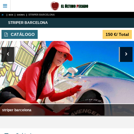
|
BCN
|
SHOWS
|
STRIPER BARCELONA
STRIPER BARCELONA
CATÁLOGO
150
€
/ Total
striper barcelona