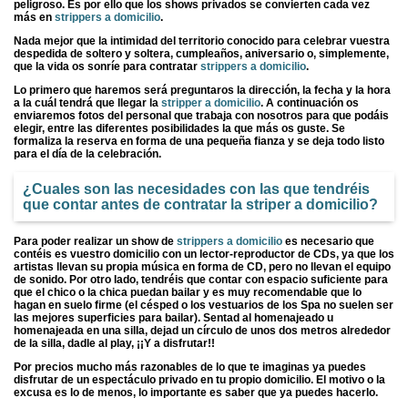
peligroso. Es por ello que los shows privados se convierten cada vez
más en
strippers a domicilio
.
Nada mejor que la intimidad del territorio conocido para celebrar vuestra
despedida de soltero y soltera, cumpleaños, aniversario o, simplemente,
que la vida os sonríe para contratar
strippers a domicilio
.
Lo primero que haremos será preguntaros la dirección, la fecha y la hora
a la cuál tendrá que llegar la
stripper a domicilio
. A continuación os
enviaremos fotos del personal que trabaja con nosotros para que podáis
elegir, entre las diferentes posibilidades la que más os guste. Se
formaliza la reserva en forma de una pequeña fianza y se deja todo listo
para el día de la celebración.
¿Cuales son las necesidades con las que tendréis
que contar antes de contratar la
striper a domicilio
?
Para poder realizar un show de
strippers a domicilio
es necesario que
contéis es vuestro domicilio con un lector-reproductor de CDs, ya que los
artistas llevan su propia música en forma de CD, pero no llevan el equipo
de sonido. Por otro lado, tendréis que contar con espacio suficiente para
que el chico o la chica puedan bailar y es muy recomendable que lo
hagan en suelo firme (el césped o los vestuarios de los Spa no suelen ser
las mejores superficies para bailar). Sentad al homenajeado u
homenajeada en una silla, dejad un círculo de unos dos metros alrededor
de la silla, dadle al play, ¡¡Y a disfrutar!!
Por precios mucho más razonables de lo que te imaginas ya puedes
disfrutar de un espectáculo privado en tu propio domicilio. El motivo o la
excusa es lo de menos, lo importante es saber que ya puedes hacerlo.