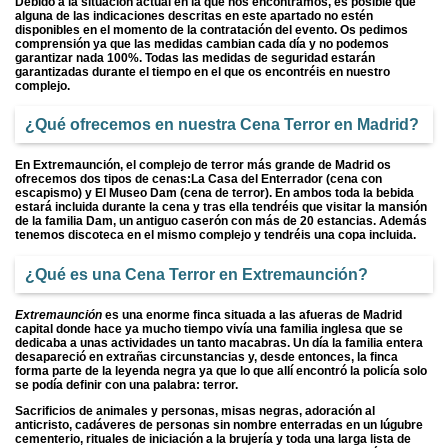
Debido a la situación actual en la que nos encontramos, es posible que
alguna de las indicaciones descritas en este apartado no estén
disponibles en el momento de la contratación del evento. Os pedimos
comprensión ya que las medidas cambian cada día y no podemos
garantizar nada 100%. Todas las medidas de seguridad estarán
garantizadas durante el tiempo en el que os encontréis en nuestro
complejo.
¿Qué ofrecemos en nuestra
Cena Terror en Madrid
?
En Extremaunción, el complejo de terror más grande de Madrid os
ofrecemos dos tipos de cenas:La Casa del Enterrador (cena con
escapismo) y El Museo Dam (cena de terror). En ambos toda la bebida
estará incluida durante la cena y tras ella tendréis que visitar la mansión
de la familia Dam, un antiguo caserón con más de 20 estancias. Además
tenemos discoteca en el mismo complejo y tendréis una copa incluida.
¿Qué es una
Cena Terror en Extremaunción
?
Extremaunción
es una enorme finca situada a las afueras de Madrid
capital donde hace ya mucho tiempo vivía una familia inglesa que se
dedicaba a unas actividades un tanto macabras. Un día la familia entera
desapareció en extrañas circunstancias y, desde entonces, la finca
forma parte de la leyenda negra ya que lo que allí encontró la policía solo
se podía definir con una palabra: terror.
Sacrificios de animales y personas, misas negras, adoración al
anticristo, cadáveres de personas sin nombre enterradas en un lúgubre
cementerio, rituales de iniciación a la brujería y toda una larga lista de