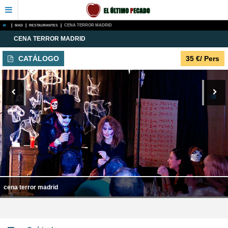
|
MAD
|
RESTAURANTES
|
CENA TERROR MADRID
CENA TERROR MADRID
CATÁLOGO
35
€
/ Pers
cena terror madrid