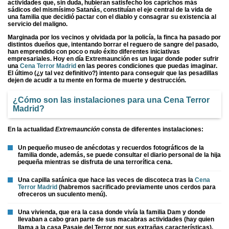
actividades que, sin duda, hubieran satisfecho los caprichos más
sádicos del mismísimo Satanás, constituían el eje central de la vida de
una familia que decidió pactar con el diablo y consagrar su existencia al
servicio del maligno.
Marginada por los vecinos y olvidada por la policía, la finca ha pasado por
distintos dueños que, intentando borrar el reguero de sangre del pasado,
han emprendido con poco o nulo éxito diferentes iniciativas
empresariales. Hoy en día Extremaunción es un lugar donde poder sufrir
una
Cena Terror Madrid
en las peores condiciones que puedas imaginar.
El último (¿y tal vez definitivo?) intento para conseguir que las pesadillas
dejen de acudir a tu mente en forma de muerte y destrucción.
¿Cómo son las instalaciones para una
Cena Terror
Madrid
?
En la actualidad
Extremaunción
consta de diferentes instalaciones:
Un pequeño museo de anécdotas y recuerdos fotográficos de la
familia donde, además, se puede consultar el diario personal de la hija
pequeña mientras se disfruta de una terrorífica cena.
Una capilla satánica que hace las veces de discoteca tras la
Cena
Terror Madrid
(habremos sacrificado previamente unos cerdos para
ofreceros un suculento menú).
Una vivienda, que era la casa donde vivía la familia Dam y donde
llevaban a cabo gran parte de sus macabras actividades (hay quien
llama a la casa Pasaje del Terror por sus extrañas características).