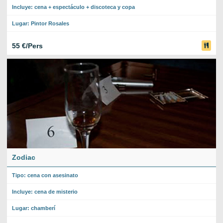
Incluye: cena + espectáculo + discoteca y copa
Lugar: Pintor Rosales
55 €/Pers
Zodiac
Tipo: cena con asesinato
Incluye: cena de misterio
Lugar: chamberí