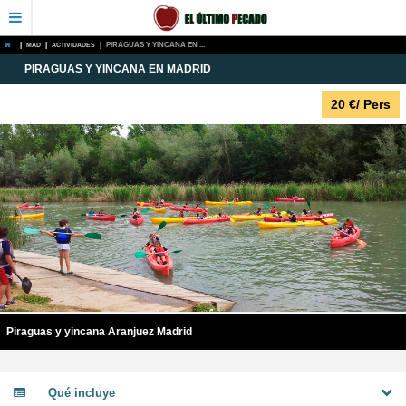
|
MAD
|
ACTIVIDADES
|
PIRAGUAS Y YINCANA EN ...
PIRAGUAS Y YINCANA EN MADRID
20
€
/ Pers
Piraguas y yincana Aranjuez Madrid
Qué incluye