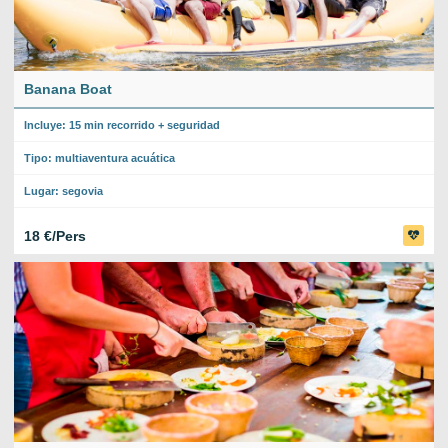
Banana Boat
Incluye: 15 min recorrido + seguridad
Tipo: multiaventura acuática
Lugar: segovia
18 €/Pers