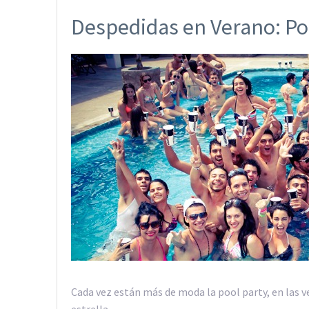
Despedidas en Verano: Po
Cada vez están más de moda la pool party, en las v
estrella.