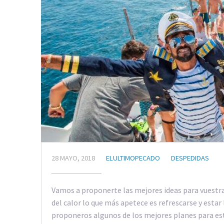
28 MAYO, 2018
ELULTIMOPECADO
DESPEDIDAS
Vamos a proponerte las mejores ideas para vuestra 
del calor lo que más apetece es refrescarse y estar
proponeros algunos de los mejores planes para est