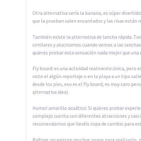
Otra alternativa sería la banana, es súper divertido
que la prueban salen encantados y las risas están 
También existe la alternativa de lancha rápida. T
similares y alucinamos cuando vemos a las lanchas
quieres probar esta sensación nada mejor que una 
Fly board: es una actividad realmente única, pero
visto el algún reportaje o en la playa a un tipo sa
desde los pies, eso es el fly board, es muy caro per
alternativa ideal.
Humor amarillo acuático: Si quieres probar experien
complejo cuenta con diferentes atracciones y casi s
recomendamos que llevéis ropa de cambio para est
Rafting: no existen muchas zonas para realizarlo, 