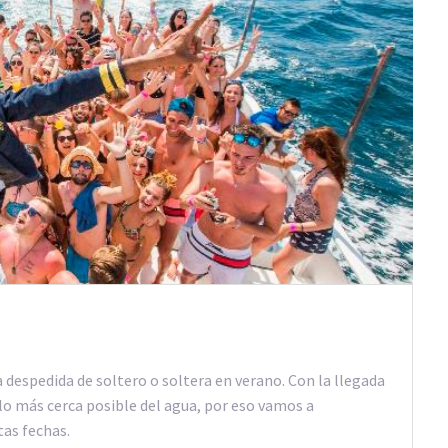
despedida de soltero o soltera en verano. Con la llegada
 lo más cerca posible del agua, por eso vamos a
as fechas.