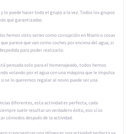
 y lo puede hacer todo el grupo a la vez. Todos los grupos
más que garantizadas.
odos hemos visto series como corrupción en Miami o cosas
 que parece que van como coches por encima del agua, si
despedida para poder realizarlo.
 está pensada solo para el homenajeado, todos hemos
liendo volando por el agua con una máquina que le impulsa
o si se lo queremos regalar al novio puede ser una
cias diferentes, esta actividad es perfecta, cada
iempre suele resultar un verdadero éxito, eso sí os
ar cómodos después de la actividad.
pero si encuentras una idónea es una actividad perfecta ya