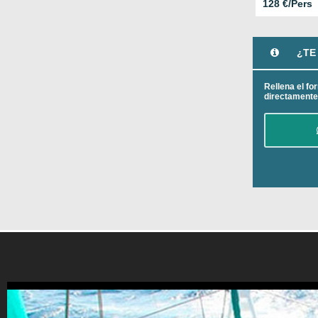
128 €/Pers
¿TE
Rellena el for
directamente
[ribbon]