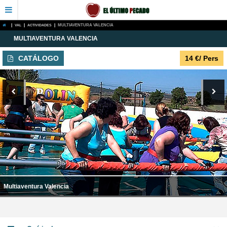
|
VAL
|
ACTIVIDADES
|
MULTIAVENTURA VALENCIA
MULTIAVENTURA VALENCIA
CATÁLOGO
14
€
/ Pers
Multiaventura Valencia