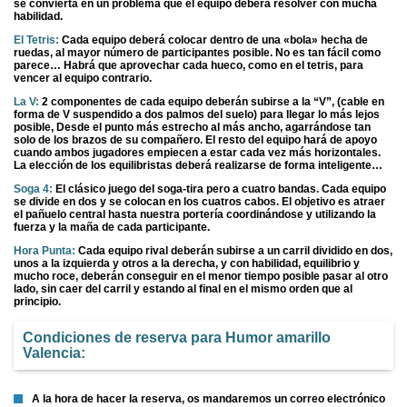
se convierta en un problema que el equipo deberá resolver con mucha
habilidad.
El Tetris:
Cada equipo deberá colocar dentro de una «bola» hecha de
ruedas, al mayor número de participantes posible. No es tan fácil como
parece… Habrá que aprovechar cada hueco, como en el tetris, para
vencer al equipo contrario.
La V:
2 componentes de cada equipo deberán subirse a la “V”, (cable en
forma de V suspendido a dos palmos del suelo) para llegar lo más lejos
posible, Desde el punto más estrecho al más ancho, agarrándose tan
solo de los brazos de su compañero. El resto del equipo hará de apoyo
cuando ambos jugadores empiecen a estar cada vez más horizontales.
La elección de los equilibristas deberá realizarse de forma inteligente…
Soga 4:
El clásico juego del soga-tira pero a cuatro bandas. Cada equipo
se divide en dos y se colocan en los cuatros cabos. El objetivo es atraer
el pañuelo central hasta nuestra portería coordinándose y utilizando la
fuerza y la maña de cada participante.
Hora Punta:
Cada equipo rival deberán subirse a un carril dividido en dos,
unos a la izquierda y otros a la derecha, y con habilidad, equilibrio y
mucho roce, deberán conseguir en el menor tiempo posible pasar al otro
lado, sin caer del carril y estando al final en el mismo orden que al
principio.
Condiciones de reserva para Humor amarillo
Valencia:
A la hora de hacer la reserva, os mandaremos un correo electrónico