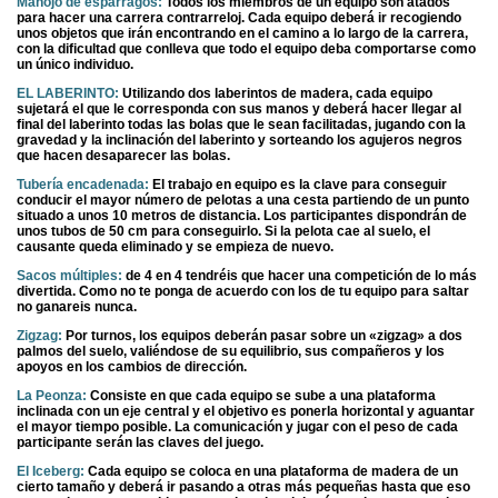
Manojo de espárragos:
Todos los miembros de un equipo son atados
para hacer una carrera contrarreloj. Cada equipo deberá ir recogiendo
unos objetos que irán encontrando en el camino a lo largo de la carrera,
con la dificultad que conlleva que todo el equipo deba comportarse como
un único individuo.
EL LABERINTO:
Utilizando dos laberintos de madera, cada equipo
sujetará el que le corresponda con sus manos y deberá hacer llegar al
final del laberinto todas las bolas que le sean facilitadas, jugando con la
gravedad y la inclinación del laberinto y sorteando los agujeros negros
que hacen desaparecer las bolas.
Tubería encadenada:
El trabajo en equipo es la clave para conseguir
conducir el mayor número de pelotas a una cesta partiendo de un punto
situado a unos 10 metros de distancia. Los participantes dispondrán de
unos tubos de 50 cm para conseguirlo. Si la pelota cae al suelo, el
causante queda eliminado y se empieza de nuevo.
Sacos múltiples:
de 4 en 4 tendréis que hacer una competición de lo más
divertida. Como no te ponga de acuerdo con los de tu equipo para saltar
no ganareis nunca.
Zigzag:
Por turnos, los equipos deberán pasar sobre un «zigzag» a dos
palmos del suelo, valiéndose de su equilibrio, sus compañeros y los
apoyos en los cambios de dirección.
La Peonza:
Consiste en que cada equipo se sube a una plataforma
inclinada con un eje central y el objetivo es ponerla horizontal y aguantar
el mayor tiempo posible. La comunicación y jugar con el peso de cada
participante serán las claves del juego.
El Iceberg:
Cada equipo se coloca en una plataforma de madera de un
cierto tamaño y deberá ir pasando a otras más pequeñas hasta que eso