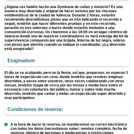
¿Alguna vez habéis hecho una Gymkana de cañas y misterio? Es una
manera muy divertida y original de hacer turismo por los rincones
emblemáticos de la ciudad de Valencia. Durante 2 horas, estaréis
resolviendo divertidísimas pistas que os irán indicando el recorrido a
seguir, tendréis que hacer diferentes pruebas y en este recorrido,
pararéis en tres tabernas o bares donde estaréis invitados a una
consumición (cerveza). Os citaremos a las 18:00 en un lugar céntrico de
Valencia donde uno de nuestros coordinadores os hará entrega del kit de
supervivencia compuesto por una brújula, linterna de luz negra, sobres
con pistas que abriréis cuando os indique el coordinador. ¡¡La diversión
está asegurada!!
Enigmatium
El día se va acabando, pero no la fiesta, así que, preparaos, os esperan 3
horas de espectáculo con cena, donde tendréis que resolver enigmas
divertidos, a veces entre vosotros, otras veces colaborando con otras
mesas, tendréis magia de cerca por las mesas y media hora sobre el
escenario con voluntarios del público, humor y sobre todo mucha
diversión, tendréis que cantar y bailar, un espectáculo super divertido y
muy participativo.
Condiciones de reserva:
A la hora de hacer la reserva, os mandaremos un correo electrónico
con todos los datos (necesitamos saber: nombre completo, fecha de
reserva, número de personas e intolerancias o restricciones