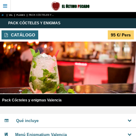
|
VAL
|
PLANES
|
PACK CÓCTELES Y ...
PACK CÓCTELES Y ENIGMAS
CATÁLOGO
95
€
/ Pers
Pack Cócteles y enigmas Valencia
Qué incluye
Menú Enigmatium Valencia