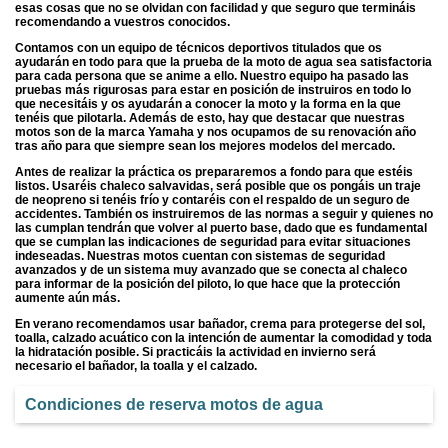
esas cosas que no se olvidan con facilidad y que seguro que termináis
recomendando a vuestros conocidos.
Contamos con un equipo de técnicos deportivos titulados que os
ayudarán en todo para que la prueba de la moto de agua sea satisfactoria
para cada persona que se anime a ello. Nuestro equipo ha pasado las
pruebas más rigurosas para estar en posición de instruiros en todo lo
que necesitáis y os ayudarán a conocer la moto y la forma en la que
tenéis que pilotarla. Además de esto, hay que destacar que nuestras
motos son de la marca Yamaha y nos ocupamos de su renovación año
tras año para que siempre sean los mejores modelos del mercado.
Antes de realizar la práctica os prepararemos a fondo para que estéis
listos. Usaréis chaleco salvavidas, será posible que os pongáis un traje
de neopreno si tenéis frío y contaréis con el respaldo de un seguro de
accidentes. También os instruiremos de las normas a seguir y quienes no
las cumplan tendrán que volver al puerto base, dado que es fundamental
que se cumplan las indicaciones de seguridad para evitar situaciones
indeseadas. Nuestras motos cuentan con sistemas de seguridad
avanzados y de un sistema muy avanzado que se conecta al chaleco
para informar de la posición del piloto, lo que hace que la protección
aumente aún más.
En verano recomendamos usar bañador, crema para protegerse del sol,
toalla, calzado acuático con la intención de aumentar la comodidad y toda
la hidratación posible. Si practicáis la actividad en invierno será
necesario el bañador, la toalla y el calzado.
Condiciones de reserva motos de agua