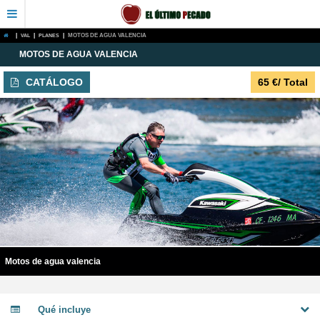
|
VAL
|
PLANES
|
MOTOS DE AGUA VALENCIA
MOTOS DE AGUA VALENCIA
CATÁLOGO
65
€
/ Total
Motos de agua valencia
Qué incluye