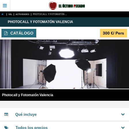
|
VAL
|
ACTIVIDADES
|
PHOTOCALL Y FOTOMATÓN ...
PHOTOCALL Y FOTOMATÓN VALENCIA
CATÁLOGO
300
€
/ Pers
Photocall y Fotomatón Valencia
Qué incluye
Todos los precios