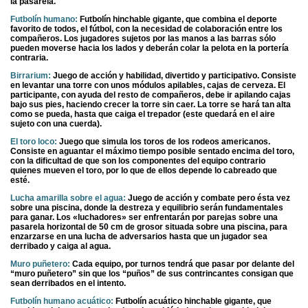
la pasarela.
Futbolín humano:
Futbolín hinchable gigante, que combina el deporte
favorito de todos, el fútbol, con la necesidad de colaboración entre los
compañeros. Los jugadores sujetos por las manos a las barras sólo
pueden moverse hacia los lados y deberán colar la pelota en la portería
contraria.
Birrarium:
Juego de acción y habilidad, divertido y participativo. Consiste
en levantar una torre con unos módulos apilables, cajas de cerveza. El
participante, con ayuda del resto de compañeros, debe ir apilando cajas
bajo sus pies, haciendo crecer la torre sin caer. La torre se hará tan alta
como se pueda, hasta que caiga el trepador (este quedará en el aire
sujeto con una cuerda).
El toro loco:
Juego que simula los toros de los rodeos americanos.
Consiste en aguantar el máximo tiempo posible sentado encima del toro,
con la dificultad de que son los componentes del equipo contrario
quienes mueven el toro, por lo que de ellos depende lo cabreado que
esté.
Lucha amarilla sobre el agua:
Juego de acción y combate pero ésta vez
sobre una piscina, donde la destreza y equilibrio serán fundamentales
para ganar. Los «luchadores» ser enfrentarán por parejas sobre una
pasarela horizontal de 50 cm de grosor situada sobre una piscina, para
enzarzarse en una lucha de adversarios hasta que un jugador sea
derribado y caiga al agua.
Muro puñetero:
Cada equipo, por turnos tendrá que pasar por delante del
“muro puñetero” sin que los “puños” de sus contrincantes consigan que
sean derribados en el intento.
Futbolín humano acuático:
Futbolín acuático hinchable gigante, que