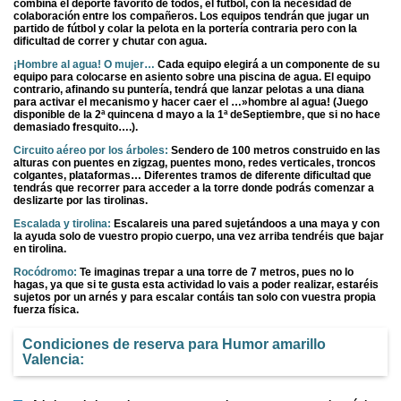
combina el deporte favorito de todos, el fútbol, con la necesidad de
colaboración entre los compañeros. Los equipos tendrán que jugar un
partido de fútbol y colar la pelota en la portería contraria pero con la
dificultad de correr y chutar con agua.
¡Hombre al agua! O mujer…
Cada equipo elegirá a un componente de su
equipo para colocarse en asiento sobre una piscina de agua. El equipo
contrario, afinando su puntería, tendrá que lanzar pelotas a una diana
para activar el mecanismo y hacer caer el …»hombre al agua! (Juego
disponible de la 2ª quincena d mayo a la 1ª deSeptiembre, que si no hace
demasiado fresquito….).
Circuito aéreo por los árboles:
Sendero de 100 metros construido en las
alturas con puentes en zigzag, puentes mono, redes verticales, troncos
colgantes, plataformas… Diferentes tramos de diferente dificultad que
tendrás que recorrer para acceder a la torre donde podrás comenzar a
deslizarte por las tirolinas.
Escalada y tirolina:
Escalareis una pared sujetándoos a una maya y con
la ayuda solo de vuestro propio cuerpo, una vez arriba tendréis que bajar
en tirolina.
Rocódromo:
Te imaginas trepar a una torre de 7 metros, pues no lo
hagas, ya que si te gusta esta actividad lo vais a poder realizar, estaréis
sujetos por un arnés y para escalar contáis tan solo con vuestra propia
fuerza física.
Condiciones de reserva para Humor amarillo
Valencia: