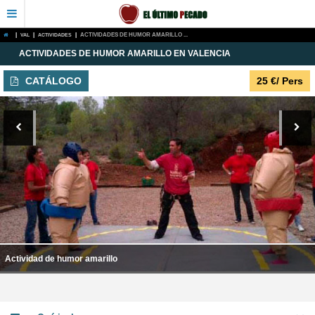
|
VAL
|
ACTIVIDADES
|
ACTIVIDADES DE HUMOR AMARILLO ...
ACTIVIDADES DE HUMOR AMARILLO EN VALENCIA
CATÁLOGO
25
€
/ Pers
Actividad de humor amarillo