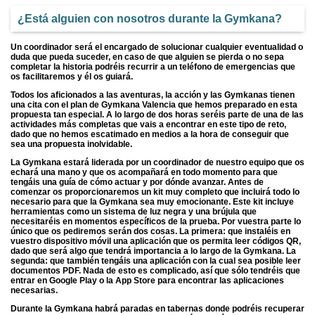
¿Está alguien con nosotros durante la Gymkana?
Un coordinador será el encargado de solucionar cualquier eventualidad o
duda que pueda suceder, en caso de que alguien se pierda o no sepa
completar la historia podréis recurrir a un teléfono de emergencias que
os facilitaremos y él os guiará.
Todos los aficionados a las aventuras, la acción y las Gymkanas tienen
una cita con el plan de Gymkana Valencia que hemos preparado en esta
propuesta tan especial. A lo largo de dos horas seréis parte de una de las
actividades más completas que vais a encontrar en este tipo de reto,
dado que no hemos escatimado en medios a la hora de conseguir que
sea una propuesta inolvidable.
La Gymkana estará liderada por un coordinador de nuestro equipo que os
echará una mano y que os acompañará en todo momento para que
tengáis una guía de cómo actuar y por dónde avanzar. Antes de
comenzar os proporcionaremos un kit muy completo que incluirá todo lo
necesario para que la Gymkana sea muy emocionante. Este kit incluye
herramientas como un sistema de luz negra y una brújula que
necesitaréis en momentos específicos de la prueba. Por vuestra parte lo
único que os pediremos serán dos cosas. La primera: que instaléis en
vuestro dispositivo móvil una aplicación que os permita leer códigos QR,
dado que será algo que tendrá importancia a lo largo de la Gymkana. La
segunda: que también tengáis una aplicación con la cual sea posible leer
documentos PDF. Nada de esto es complicado, así que sólo tendréis que
entrar en Google Play o la App Store para encontrar las aplicaciones
necesarias.
Durante la Gymkana habrá paradas en tabernas donde podréis recuperar