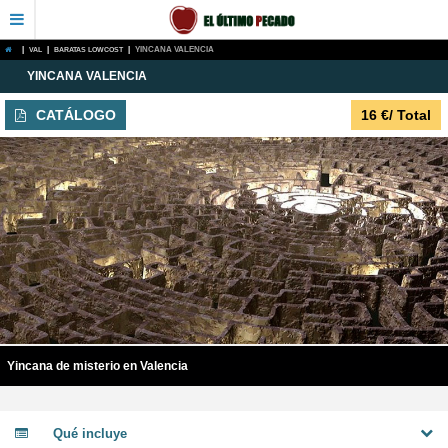
|
VAL
|
BARATAS LOWCOST
|
YINCANA VALENCIA
YINCANA VALENCIA
CATÁLOGO
16
€
/ Total
Yincana de misterio en Valencia
Qué incluye