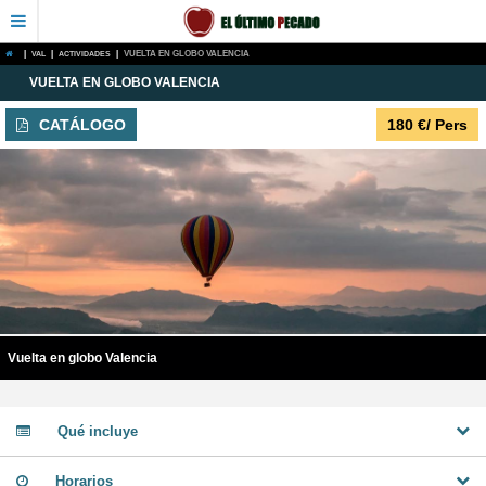
|
VAL
|
ACTIVIDADES
|
VUELTA EN GLOBO VALENCIA
VUELTA EN GLOBO VALENCIA
CATÁLOGO
180
€
/ Pers
Vuelta en globo Valencia
Qué incluye
Horarios