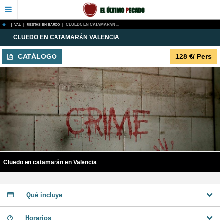
|
VAL
|
FIESTAS EN BARCO
|
CLUEDO EN CATAMARÁN ...
CLUEDO EN CATAMARÁN VALENCIA
CATÁLOGO
128
€
/ Pers
Cluedo en catamarán en Valencia
Qué incluye
Horarios